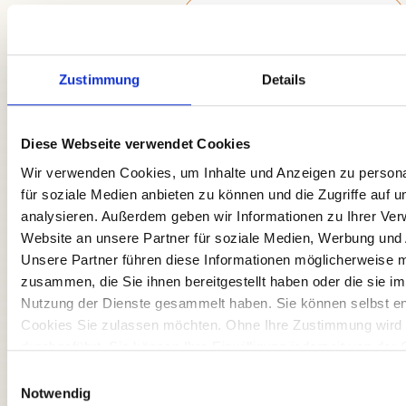
Zustimmung
Details
Diese Webseite verwendet Cookies
Stuttgarter Buchmesse
Wir verwenden Cookies, um Inhalte und Anzeigen zu persona
Am Samstag, den 28. Februar 2026,
für soziale Medien anbieten zu können und die Zugriffe auf 
können wir uns auf der Stuttgarter
Buchmesse treffen. Ich freue mich
analysieren. Außerdem geben wir Informationen zu Ihrer Ve
riesig auf diesen Tag, an dem sich
Website an unsere Partner für soziale Medien, Werbung und 
alles
Unsere Partner führen diese Informationen möglicherweise m
zusammen, die Sie ihnen bereitgestellt haben oder die sie i
Weiterlesen »
Nutzung der Dienste gesammelt haben. Sie können selbst e
Cookies Sie zulassen möchten. Ohne Ihre Zustimmung wird 
durchgeführt. Sie können Ihre Einwilligung jederzeit von der
unserer Website ändern oder widerrufen.
Einwilligungsauswahl
Notwendig