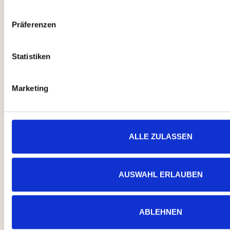
Präferenzen
Statistiken
Richtige Zeichen im
Manuskript
Wenn dein Bindestrich eigentlich ein
Marketing
Gedankenstrich sein sollte … Falsche
Anführungszeichen, manuell gesetzte
Trennstriche oder drei wild getippte
Punkte statt einer eleganten Ellipse –
kommt
ALLE ZULASSEN
Weiterlesen »
AUSWAHL ERLAUBEN
ABLEHNEN